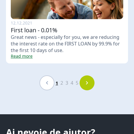
12.12.2021
First loan - 0.01%
Great news - especially for you, we are reducing
the interest rate on the FIRST LOAN by 99.9% for
the first 10 days of use.
Read more
2
3
4
5
1
Ai nevoie de ajutor?