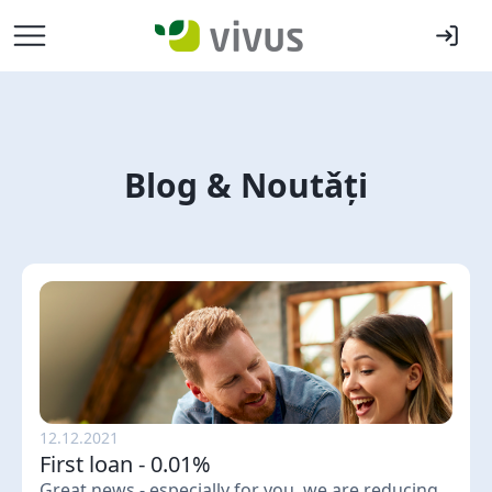
Blog & Noutǎți
12.12.2021
First loan - 0.01%
Great news - especially for you, we are reducing